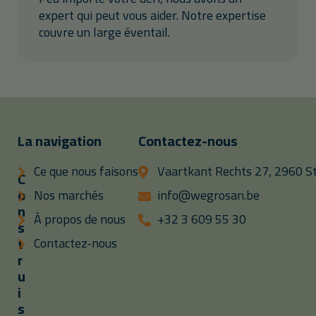
expert qui peut vous aider. Notre expertise
couvre un large éventail.
La navigation
Contactez-nous
Ce que nous faisons
Vaartkant Rechts 27, 2960 St
C
o
Nos marchés
info@wegrosan.be
n
À propos de nous
+32 3 609 55 30
s
t
Contactez-nous
r
u
i
s