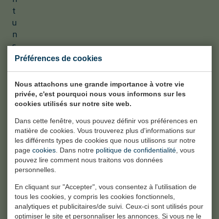
t
u
n
s
e
Préférences de cookies
r
v
Nous attachons une grande importance à votre vie
i
privée, c'est pourquoi nous vous informons sur les
c
cookies utilisés sur notre site web.
e
Dans cette fenêtre, vous pouvez définir vos préférences en
c
matière de cookies. Vous trouverez plus d'informations sur
o
les différents types de cookies que nous utilisons sur notre
m
page
cookies
. Dans notre
politique de confidentialité
, vous
p
pouvez lire comment nous traitons vos données
personnelles.
l
e
En cliquant sur "Accepter", vous consentez à l'utilisation de
t
tous les cookies, y compris les cookies fonctionnels,
.
analytiques et publicitaires/de suivi. Ceux-ci sont utilisés pour
optimiser le site et personnaliser les annonces. Si vous ne le