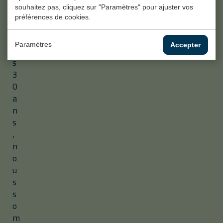
D
souhaitez pas, cliquez sur "Paramètres" pour ajuster vos
e
préférences de cookies.
p
u
Paramètres
Accepter
i
s
3
0
a
n
s
,
n
o
u
s
s
o
m