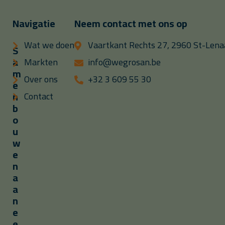
Navigatie
Neem contact met ons op
Wat we doen
Vaartkant Rechts 27, 2960 St-Lenaa
S
a
Markten
info@wegrosan.be
m
Over ons
+32 3 609 55 30
e
n
Contact
b
o
u
w
e
n
a
a
n
e
e