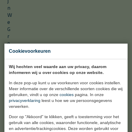
j
n
W
e
G
r
o
S
Cookievoorkeuren
a
n
Wij hechten veel waarde aan uw privacy, daarom
/
informeren wij u over cookies op onze website.
h
In deze pop-up kunt u uw voorkeuren voor cookies instellen.
m
Meer informatie over de verschillende soorten cookies die wij
v
gebruiken, vindt u op onze
cookies
pagina. In onze
t
privacyverklaring
leest u hoe we uw persoonsgegevens
,
verwerken.
e
Door op "Akkoord" te klikken, geeft u toestemming voor het
e
gebruik van alle cookies, waaronder functionele, analytische
n
en advertentie/trackingcookies. Deze worden gebruikt voor