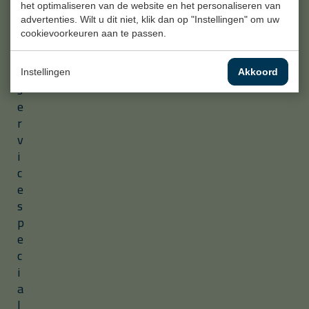
f
het optimaliseren van de website en het personaliseren van
u
advertenties. Wilt u dit niet, klik dan op "Instellingen" om uw
cookievoorkeuren aan te passen.
l
l
-
Instellingen
Akkoord
s
e
r
v
i
c
e
s
p
e
c
i
a
l