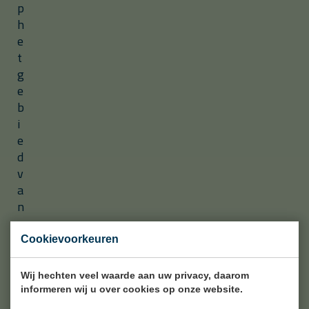
p
h
e
t
g
e
b
i
e
d
v
a
n
c
i
Cookievoorkeuren
v
i
Wij hechten veel waarde aan uw privacy, daarom
e
informeren wij u over cookies op onze website.
l