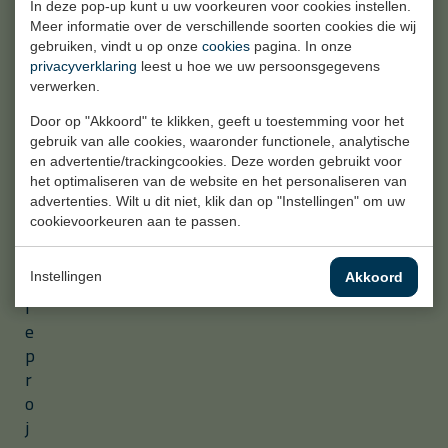
In deze pop-up kunt u uw voorkeuren voor cookies instellen.
e
Meer informatie over de verschillende soorten cookies die wij
e
gebruiken, vindt u op onze
cookies
pagina. In onze
n
privacyverklaring
leest u hoe we uw persoonsgegevens
i
verwerken.
n
Door op "Akkoord" te klikken, geeft u toestemming voor het
d
gebruik van alle cookies, waaronder functionele, analytische
u
en advertentie/trackingcookies. Deze worden gebruikt voor
s
het optimaliseren van de website en het personaliseren van
advertenties. Wilt u dit niet, klik dan op "Instellingen" om uw
t
cookievoorkeuren aan te passen.
r
i
ë
Instellingen
Akkoord
l
e
p
r
o
j