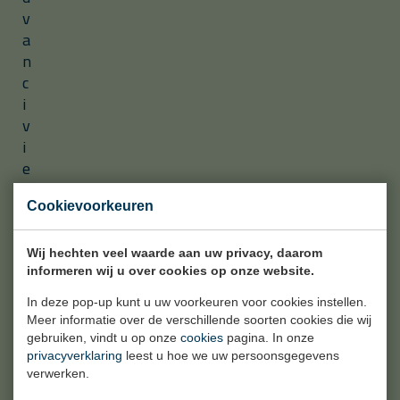
v
a
n
c
i
v
i
e
l
e
Cookievoorkeuren
e
n
Wij hechten veel waarde aan uw privacy, daarom
i
informeren wij u over cookies op onze website.
n
In deze pop-up kunt u uw voorkeuren voor cookies instellen.
d
Meer informatie over de verschillende soorten cookies die wij
u
gebruiken, vindt u op onze
cookies
pagina. In onze
s
privacyverklaring
leest u hoe we uw persoonsgegevens
verwerken.
t