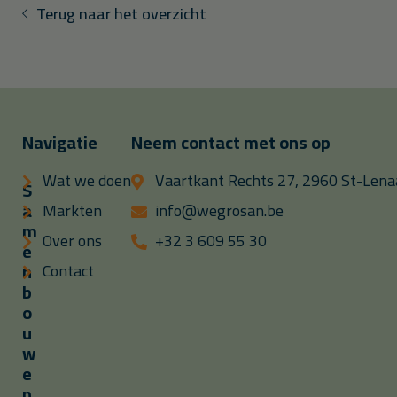
Terug naar het overzicht
Navigatie
Neem contact met ons op
Wat we doen
Vaartkant Rechts 27, 2960 St-Lenaa
S
a
Markten
info@wegrosan.be
m
Over ons
+32 3 609 55 30
e
n
Contact
b
o
u
w
e
n