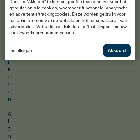
r
Door op "Akkoord" te klikken, geeft u toestemming voor het
i
gebruik van alle cookies, waaronder functionele, analytische
ë
en advertentie/trackingcookies. Deze worden gebruikt voor
het optimaliseren van de website en het personaliseren van
l
advertenties. Wilt u dit niet, klik dan op "Instellingen" om uw
e
cookievoorkeuren aan te passen.
p
r
Instellingen
Akkoord
o
j
e
c
t
e
n
.
A
l
3
0